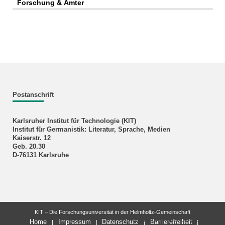
Forschung & Ämter
Postanschrift
Karlsruher Institut für Technologie (KIT)
Institut für Germanistik: Literatur, Sprache, Medien
Kaiserstr. 12
Geb. 20.30
D-76131 Karlsruhe
KIT – Die Forschungsuniversität in der Helmholtz-Gemeinschaft
letzte Änderung: 02.10.2024
Home
Impressum
Datenschutz
Barrierefreiheit