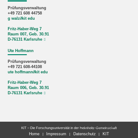
Prüfungsverwaltung
+49 721 608 44758
g walz
∂
kit edu
Fritz-Haber-Weg 7
Raum 007, Geb. 30.91
D-76131 Karlsruhe
Ute Hoffmann
Prüfungsverwaltung
+49 721 608-44108
ute hoffmann
∂
kit edu
Fritz-Haber-Weg 7
Raum 006, Geb. 30.91
D-76131 Karlsruhe
letzte Änderung: 19.02.2019
KIT – Die Forschungsuniversität in der Helmholtz-Gemeinschaft
Home
Impressum
Datenschutz
KIT