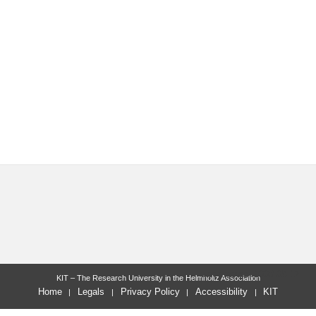
last change: 2008-09-12
KIT – The Research University in the Helmholtz Association
Home
Legals
Privacy Policy
Accessibility
KIT